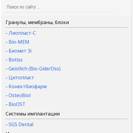
Гранулы, мембраны, блоки
-
Лиопласт-С
-
Bio-MEM
-
Биомет 3i
-
Botiss
-
Geistlich (Bio-Gide/Oss)
-
Цитопласт
-
Конектбиофарм
-
OsteoBiol
-
BioOST
Системы имплантации
-
SGS Dental