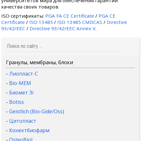
университетов мира для обеспечения гарантии
качества своих товаров.
ISO сертификаты:
PGA FA CE Certificate
/
PGA CE
Certificate
/
ISO 13485
/
ISO 13485 CMDCAS
/
Directive
93/42/EEC
/
Directive 93/42/EEC Annex V
.
Гранулы, мембраны, блоки
-
Лиопласт-С
-
Bio-MEM
-
Биомет 3i
-
Botiss
-
Geistlich (Bio-Gide/Oss)
-
Цитопласт
-
Конектбиофарм
-
OsteoBiol