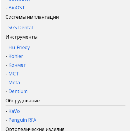
-
BioOST
Системы имплантации
-
SGS Dental
Инструменты
-
Hu-Friedy
-
Kohler
-
Конмет
-
MCT
-
Meta
-
Dentium
Оборудование
-
KaVo
-
Penguin RFA
Ортопедические изделия