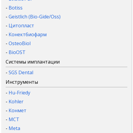
-
Botiss
-
Geistlich (Bio-Gide/Oss)
-
Цитопласт
-
Конектбиофарм
-
OsteoBiol
-
BioOST
Системы имплантации
-
SGS Dental
Инструменты
-
Hu-Friedy
-
Kohler
-
Конмет
-
MCT
-
Meta