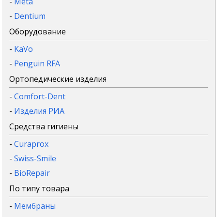
-
Meta
-
Dentium
Оборудование
-
KaVo
-
Penguin RFA
Ортопедические изделия
-
Comfort-Dent
-
Изделия РИА
Средства гигиены
-
Curaprox
-
Swiss-Smile
-
BioRepair
По типу товара
-
Мембраны