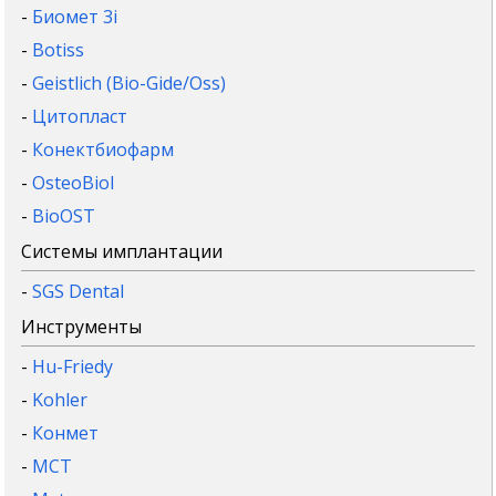
-
Биомет 3i
-
Botiss
-
Geistlich (Bio-Gide/Oss)
-
Цитопласт
-
Конектбиофарм
-
OsteoBiol
-
BioOST
Системы имплантации
-
SGS Dental
Инструменты
-
Hu-Friedy
-
Kohler
-
Конмет
-
MCT