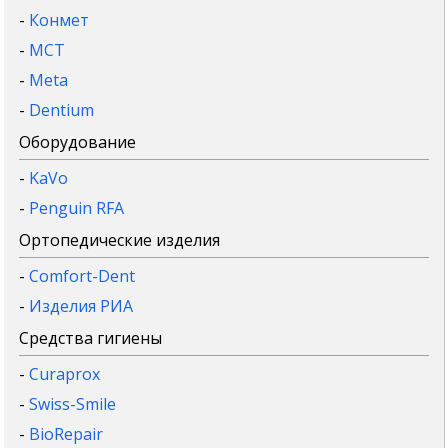
-
Конмет
-
MCT
-
Meta
-
Dentium
Оборудование
-
KaVo
-
Penguin RFA
Ортопедические изделия
-
Comfort-Dent
-
Изделия РИА
Средства гигиены
-
Curaprox
-
Swiss-Smile
-
BioRepair