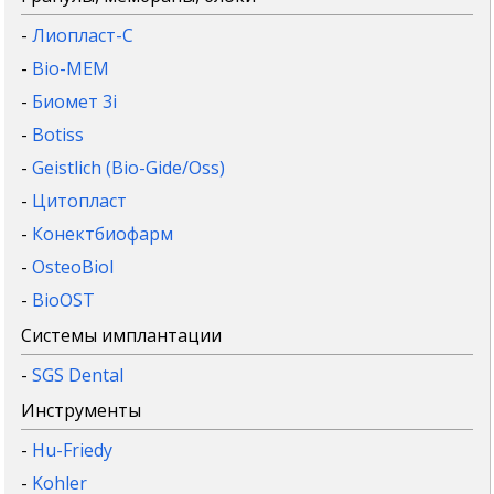
-
Лиопласт-С
-
Bio-MEM
-
Биомет 3i
-
Botiss
-
Geistlich (Bio-Gide/Oss)
-
Цитопласт
-
Конектбиофарм
-
OsteoBiol
-
BioOST
Системы имплантации
-
SGS Dental
Инструменты
-
Hu-Friedy
-
Kohler