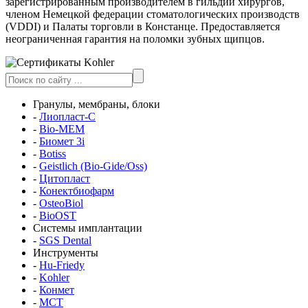
зарегистрированным производителем в гильдии хирургов,
членом Немецкой федерации стоматологических производств
(VDDI) и Палаты торговли в Констанце. Предоставляется
неограниченная гарантия на поломки зубных щипцов.
Гранулы, мембраны, блоки
-
Лиопласт-С
-
Bio-MEM
-
Биомет 3i
-
Botiss
-
Geistlich (Bio-Gide/Oss)
-
Цитопласт
-
Конектбиофарм
-
OsteoBiol
-
BioOST
Системы имплантации
-
SGS Dental
Инструменты
-
Hu-Friedy
-
Kohler
-
Конмет
-
MCT