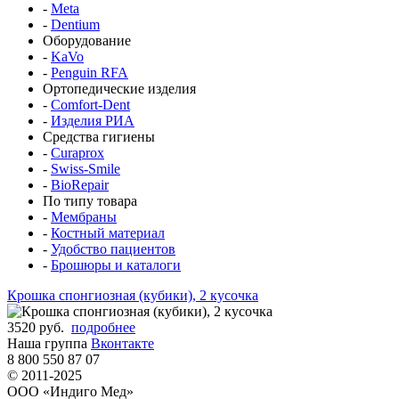
-
Meta
-
Dentium
Оборудование
-
KaVo
-
Penguin RFA
Ортопедические изделия
-
Comfort-Dent
-
Изделия РИА
Средства гигиены
-
Curaprox
-
Swiss-Smile
-
BioRepair
По типу товара
-
Мембраны
-
Костный материал
-
Удобство пациентов
-
Брошюры и каталоги
Крошка спонгиозная (кубики), 2 кусочка
3520 руб.
подробнее
Наша группа
Вконтакте
8 800 550 87 07
© 2011-2025
ООО «Индиго Мед»