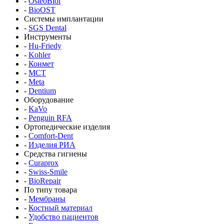
-
OsteoBiol
-
BioOST
Системы имплантации
-
SGS Dental
Инструменты
-
Hu-Friedy
-
Kohler
-
Конмет
-
MCT
-
Meta
-
Dentium
Оборудование
-
KaVo
-
Penguin RFA
Ортопедические изделия
-
Comfort-Dent
-
Изделия РИА
Средства гигиены
-
Curaprox
-
Swiss-Smile
-
BioRepair
По типу товара
-
Мембраны
-
Костный материал
-
Удобство пациентов