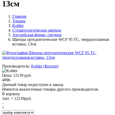
13см
Главная
Товары
Kohler
Стоматологические щипцы
Английская форма, средние
Щипцы ортодонтические WCF 95 TC, твердосплавная
вставка, 13см
Производитель:
Kohler
(
Кохлер
)
Цена:
12139
руб.
4996
Данный товар недоступен к заказу.
Имеются аналогичные товары другого производителя.
В корзину
1
шт. =
12139
руб.
–
+