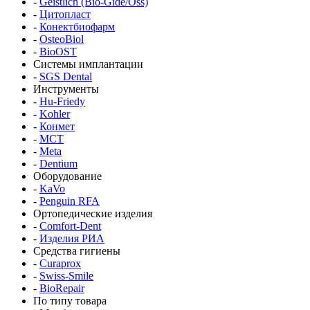
-
Geistlich (Bio-Gide/Oss)
-
Цитопласт
-
Конектбиофарм
-
OsteoBiol
-
BioOST
Системы имплантации
-
SGS Dental
Инструменты
-
Hu-Friedy
-
Kohler
-
Конмет
-
MCT
-
Meta
-
Dentium
Оборудование
-
KaVo
-
Penguin RFA
Ортопедические изделия
-
Comfort-Dent
-
Изделия РИА
Средства гигиены
-
Curaprox
-
Swiss-Smile
-
BioRepair
По типу товара