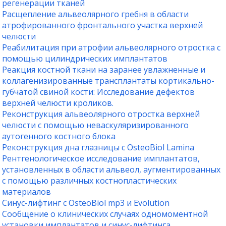
регенерации тканей
Расщепление альвеолярного гребня в области
атрофированного фронтального участка верхней
челюсти
Реабилитация при атрофии альвеолярного отростка с
помощью цилиндрических имплантатов
Реакция костной ткани на заранее увлажненные и
коллагенизированные трансплантаты кортикально-
губчатой свиной кости: Исследование дефектов
верхней челюсти кроликов.
Реконструкция альвеолярного отростка верхней
челюсти с помощью неваскуляризированного
аутогенного костного блока
Реконструкция дна глазницы с OsteoBiol Lamina
Рентгенологическое исследование имплантатов,
установленных в области альвеол, аугментированных
с помощью различных костнопластических
материалов
Синус-лифтинг с OsteoBiol mp3 и Evolution
Сообщение о клинических случаях одномоментной
установки имплантатов и синус-лифтинга,