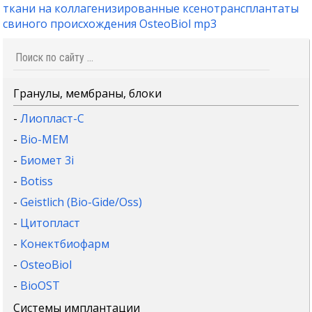
ткани на коллагенизированные ксенотрансплантаты
свиного происхождения OsteoBiol mp3
Гранулы, мембраны, блоки
-
Лиопласт-С
-
Bio-MEM
-
Биомет 3i
-
Botiss
-
Geistlich (Bio-Gide/Oss)
-
Цитопласт
-
Конектбиофарм
-
OsteoBiol
-
BioOST
Системы имплантации